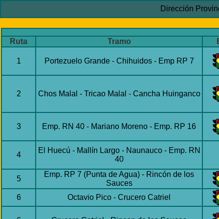
Dirección Provin
Ruta
Tramo
1
Portezuelo Grande - Chihuidos - Emp RP 7
2
Chos Malal - Tricao Malal - Cancha Huinganco
3
Emp. RN 40 - Mariano Moreno - Emp. RP 16
El Huecú - Mallín Largo - Naunauco - Emp. RN
4
40
Emp. RP 7 (Punta de Agua) - Rincón de los
5
Sauces
6
Octavio Pico - Crucero Catriel