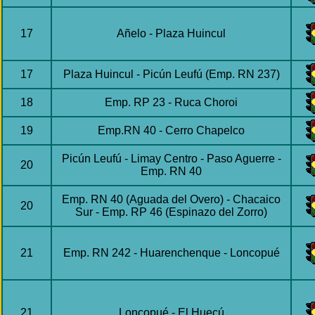
17
Añelo - Plaza Huincul
17
Plaza Huincul - Picún Leufú (Emp. RN 237)
18
Emp. RP 23 - Ruca Choroi
19
Emp.RN 40 - Cerro Chapelco
Picún Leufú - Limay Centro - Paso Aguerre -
20
Emp. RN 40
Emp. RN 40 (Aguada del Overo) - Chacaico
20
Sur - Emp. RP 46 (Espinazo del Zorro)
21
Emp. RN 242 - Huarenchenque - Loncopué
21
Loncopué - El Huecú