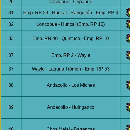
26
Caviahue - Copahue
31
Emp. RP 33 - Huncal - Ranquilón - Emp. RP 4
32
Loncopué - Huncal (Emp. RP 10)
33
Emp. RN 40 - Quintuco - Emp. RP 10
37
Emp. RP 2 - Wayle
37
Wayle - Laguna Trómen - Emp. RP 53
38
Andacollo - Los Miches
39
Andacollo - Huinganco
40
Chos Malal - Barrancas