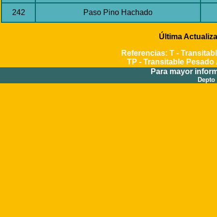
242
Paso Pino Hachado
Última Actualiza
Referencias: T - Transitab
TP - Transitable Pesado / 
Para mayor infor
Depto