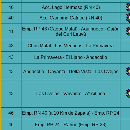
40
Acc. Lago Hermoso (RN 40)
40
Acc. Camping Catritre (RN 40)
Emp. RP 43 (Caepe Malal) - Aquihueco - Cajón
41
del Curi Leuvú
43
Chos Malal - Los Menucos - La Primavera
43
La Primavera - El Llano - Andacollo
43
Andacollo - Cayanta - Bella Vista - Las Ovejas
43
Las Ovejas - Varvarco - Aº Ailinco
46
Emp. RN 40 (a 10 Km de Zapala) - Emp. RP 24
46
Emp. RP 24 - Rahue (Emp. RP 23)